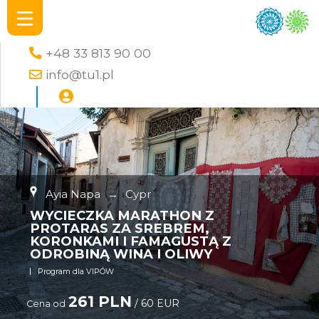
+48 33 813 90 00
info@tu1.pl
Ayia Napa
→
Cypr
WYCIECZKA MARATHON Z
PROTARAS ZA SREBREM,
KORONKAMI I FAMAGUSTĄ Z
ODROBINĄ WINA I OLIWY
Program dla VIPÓW
261 PLN
/ 60 EUR
Cena od