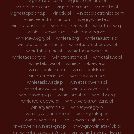
vignette-pl.com
vignette-poland.pl
vignette-ro.com
vignette-si.com
vignette.pl
vignettepoland.pl
vinetki.pl
vinietaelectronica.com
vinieteelectronice.com
wegrywinieta.pl
winieta-austria.pl
winieta-czechy.pl
winieta-litwa.pl
winieta-słowacja.pl
winieta-wegry.pl
winieta-węgry.pl
winieta.org
winietaaustria.pl
winietaaustriaonline.pl
winietaautostradowa.pl
winietabulgaria.pl
winietachorwacja.pl
winietaczechy.pl
winietaestonia.pl
winietalitwa.pl
winietalotwa.pl
winietamoldawia.pl
winietaonline.com
winietapolska.pl
winietarumunia.pl
winietaslovenia.pl
winietaslowacja.pl
winietaslowenia.pl
winietaszwajcaria.pl
winietasłowenia.pl
winietawegry.pl
winietomat.pl
winiety.org
winietydrogowe.pl
winietyelektroniczne.pl
winietyestonia.pl
winietywegry.pl
winietyzagraniczne.pl
winietyzakup.pl
węgry-winieta.pl
xn--sowacja-njb.org.pl
xn--soweniawinieta-gnc.pl
xn--wgry-winieta-4vb.pl
xn--winieta-sowacja-7sc.pl
xn--winieta-wgry-dwb.pl