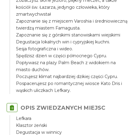
Zobaczysz słone jezioro, piękny meczet, a także
kościół św. Łazarza, jedyngo człowieka, który
zmartwychwstał
Zapoznanie się z miejscem Varoshia i średniowieczną
twierdzą miastem Famagusta.
Zapoznanie się z górskimi stanowiskami wiejskimi
Degustacja lokalnych win i cypryjskiej kuchni.
Sesja fotograficzna i wideo.
Spędzisz dzień w części północnego Cypru.
Popływasz na plaży Palm Beach z widokiem na
miasto duchów.
Poczujesz klimat najbardziej dzikiej części Cypru.
Pospacerujesz po romantycznej wiosce Kato Dris i
wąskich uliczkach Lefkary.
OPIS ZWIEDZANYCH MIEJSC
Lefkara
Klasztor żeński
Degustacja w winnicy