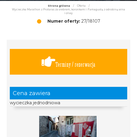
Strona główna
/
Oferta
/
Wycieczka Marathon z Protaras za srebrem, koronkami i Famagustą z odrobiną wina
i oliwy
Numer oferty:
27/18107
Terminy / rezerwacja
Cena zawiera
wycieczka jednodniowa