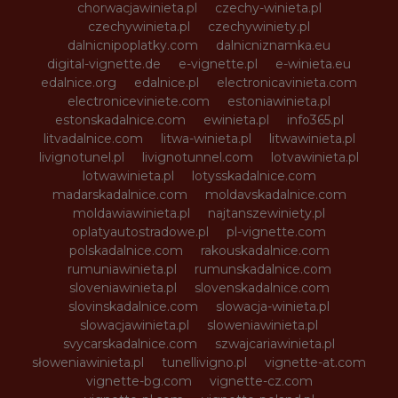
chorwacjawinieta.pl
czechy-winieta.pl
czechywinieta.pl
czechywiniety.pl
dalnicnipoplatky.com
dalnicniznamka.eu
digital-vignette.de
e-vignette.pl
e-winieta.eu
edalnice.org
edalnice.pl
electronicavinieta.com
electroniceviniete.com
estoniawinieta.pl
estonskadalnice.com
ewinieta.pl
info365.pl
litvadalnice.com
litwa-winieta.pl
litwawinieta.pl
livignotunel.pl
livignotunnel.com
lotvawinieta.pl
lotwawinieta.pl
lotysskadalnice.com
madarskadalnice.com
moldavskadalnice.com
moldawiawinieta.pl
najtanszewiniety.pl
oplatyautostradowe.pl
pl-vignette.com
polskadalnice.com
rakouskadalnice.com
rumuniawinieta.pl
rumunskadalnice.com
sloveniawinieta.pl
slovenskadalnice.com
slovinskadalnice.com
slowacja-winieta.pl
slowacjawinieta.pl
sloweniawinieta.pl
svycarskadalnice.com
szwajcariawinieta.pl
słoweniawinieta.pl
tunellivigno.pl
vignette-at.com
vignette-bg.com
vignette-cz.com