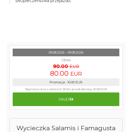
bezpieczeństwa przejazdu.
09.08.2026 - 09.08.2026
CENA
90.00
EUR
80.00
EUR
Promocja
:
-10.00
EUR
Najniższa cena z ostatnich 30 dni przed obniżką:
50.00 EUR
DALEJ
Wycieczka Salamis i Famagusta