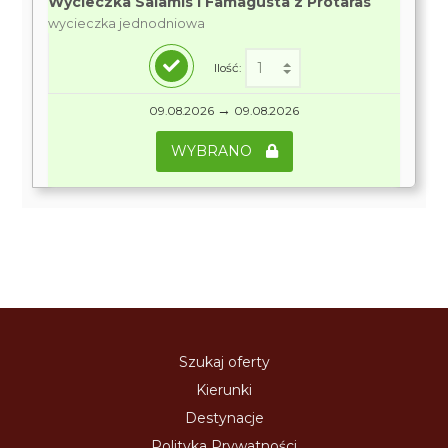
Wycieczka Salamis i Famagusta z Protaras
wycieczka jednodniowa
Ilość:
→
09.08.2026
09.08.2026
WYBRANO
Szukaj oferty
Kierunki
Destynacje
Polityka Prywatności