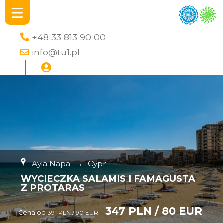
+48 33 813 90 00
info@tu1.pl
Ayia Napa
→
Cypr
WYCIECZKA SALAMIS I FAMAGUSTA
Z PROTARAS
347 PLN / 80 EUR
Cena od
391 PLN / 90 EUR