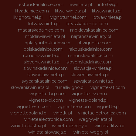
estonskadalnice.com
ewinieta.pl
info365.pl
litvadalnice.com
litwa-winieta.pl
litwawinieta.pl
livignotunel.pl
livignotunnel.com
lotvawinieta.pl
lotwawinieta.pl
lotysskadalnice.com
madarskadalnice.com
moldavskadalnice.com
moldawiawinieta.pl
najtanszewiniety.pl
oplatyautostradowe.pl
pl-vignette.com
polskadalnice.com
rakouskadalnice.com
rumuniawinieta.pl
rumunskadalnice.com
sloveniawinieta.pl
slovenskadalnice.com
slovinskadalnice.com
slowacja-winieta.pl
slowacjawinieta.pl
sloweniawinieta.pl
svycarskadalnice.com
szwajcariawinieta.pl
słoweniawinieta.pl
tunellivigno.pl
vignette-at.com
vignette-bg.com
vignette-cz.com
vignette-pl.com
vignette-poland.pl
vignette-ro.com
vignette-si.com
vignette.pl
vignettepoland.pl
vinetki.pl
vinietaelectronica.com
vinieteelectronice.com
wegrywinieta.pl
winieta-austria.pl
winieta-czechy.pl
winieta-litwa.pl
winieta-słowacja.pl
winieta-wegry.pl