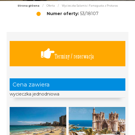
Strona główna
/
Oferta
/
Wycieczka Salamis i Famagusta z Protaras
Numer oferty:
53/18107
Terminy / rezerwacja
Cena zawiera
wycieczka jednodniowa