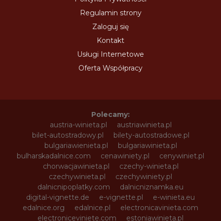
Regulamin strony
Zaloguj się
Kontakt
Usługi Internetowe
Oferta Współpracy
Polecamy:
austria-winieta.pl
austriawinieta.pl
bilet-autostradowy.pl
bilety-autostradowe.pl
bulgariawienieta.pl
bulgariawinieta.pl
bulharskadalnice.com
cenawiniety.pl
cenywiniet.pl
chorwacjawinieta.pl
czechy-winieta.pl
czechywinieta.pl
czechywiniety.pl
dalnicnipoplatky.com
dalnicniznamka.eu
digital-vignette.de
e-vignette.pl
e-winieta.eu
edalnice.org
edalnice.pl
electronicavinieta.com
electroniceviniete.com
estoniawinieta.pl