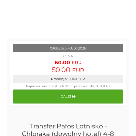
08.08.2026 - 08.08.2026
CENA
60.00
EUR
50.00
EUR
Promocja
:
-10.00
EUR
Najniższa cena z ostatnich 30 dni przed obniżką:
50.00 EUR
DALEJ
Transfer Pafos Lotnisko -
Chloraka (dowolny hotel) 4-8