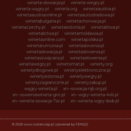
winieta-słowacja.pl
winieta-wegry.pl
winieta-węgry.pl
winieta.org
winietaaustria.pl
winietaaustriaonline.pl
winietaautostradowa.pl
winietabulgaria.pl
winietachorwacja.pl
winietaczechy.pl
winietaestonia.pl
winietalitwa.pl
winietalotwa.pl
winietamoldawia.pl
winietaonline.com
winietapolska.pl
winietarumunia.pl
winietaslovenia.pl
winietaslowacja.pl
winietaslowenia.pl
winietaszwajcaria.pl
winietasłowenia.pl
winietawegry.pl
winietomat.pl
winiety.org
winietydrogowe.pl
winietyelektroniczne.pl
winietyestonia.pl
winietywegry.pl
winietyzagraniczne.pl
winietyzakup.pl
węgry-winieta.pl
xn--sowacja-njb.org.pl
xn--soweniawinieta-gnc.pl
xn--wgry-winieta-4vb.pl
xn--winieta-sowacja-7sc.pl
xn--winieta-wgry-dwb.pl
© 2026 www.wislakuligi.pl | powered by FENIQS