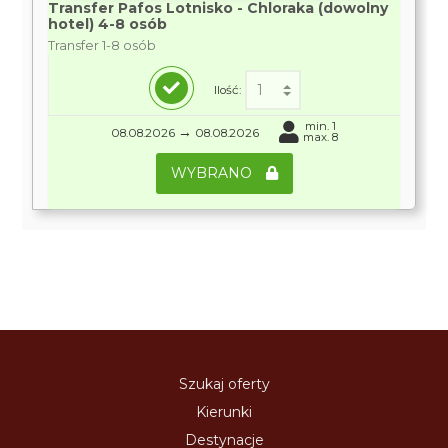
Transfer Pafos Lotnisko - Chloraka (dowolny
hotel) 4-8 osób
Transfer 1-8 osób
Ilość:
min. 1
→
08.08.2026
08.08.2026
max. 8
WYBRANO
Szukaj oferty
Kierunki
Destynacje