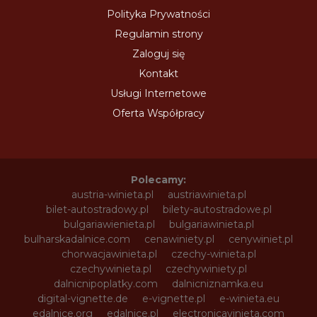
Polityka Prywatności
Regulamin strony
Zaloguj się
Kontakt
Usługi Internetowe
Oferta Współpracy
Polecamy:
austria-winieta.pl
austriawinieta.pl
bilet-autostradowy.pl
bilety-autostradowe.pl
bulgariawienieta.pl
bulgariawinieta.pl
bulharskadalnice.com
cenawiniety.pl
cenywiniet.pl
chorwacjawinieta.pl
czechy-winieta.pl
czechywinieta.pl
czechywiniety.pl
dalnicnipoplatky.com
dalnicniznamka.eu
digital-vignette.de
e-vignette.pl
e-winieta.eu
edalnice.org
edalnice.pl
electronicavinieta.com