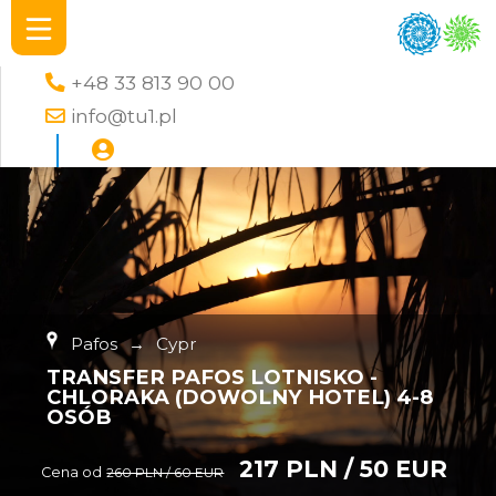
+48 33 813 90 00
info@tu1.pl
Pafos
→
Cypr
TRANSFER PAFOS LOTNISKO -
CHLORAKA (DOWOLNY HOTEL) 4-8
OSÓB
217 PLN / 50 EUR
Cena od
260 PLN / 60 EUR