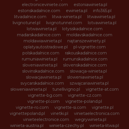
electroniceviniete.com
estoniawinieta.pl
estonskadalnice.com
ewinieta.pl
info365.pl
litvadalnice.com
litwa-winieta.pl
litwawinieta.pl
livignotunel.pl
livignotunnel.com
lotvawinieta.pl
lotwawinieta.pl
lotysskadalnice.com
madarskadalnice.com
moldavskadalnice.com
moldawiawinieta.pl
najtanszewiniety.pl
oplatyautostradowe.pl
pl-vignette.com
polskadalnice.com
rakouskadalnice.com
rumuniawinieta.pl
rumunskadalnice.com
sloveniawinieta.pl
slovenskadalnice.com
slovinskadalnice.com
slowacja-winieta.pl
slowacjawinieta.pl
sloweniawinieta.pl
svycarskadalnice.com
szwajcariawinieta.pl
słoweniawinieta.pl
tunellivigno.pl
vignette-at.com
vignette-bg.com
vignette-cz.com
vignette-pl.com
vignette-poland.pl
vignette-ro.com
vignette-si.com
vignette.pl
vignettepoland.pl
vinetki.pl
vinietaelectronica.com
vinieteelectronice.com
wegrywinieta.pl
winieta-austria.pl
winieta-czechy.pl
winieta-litwa.pl