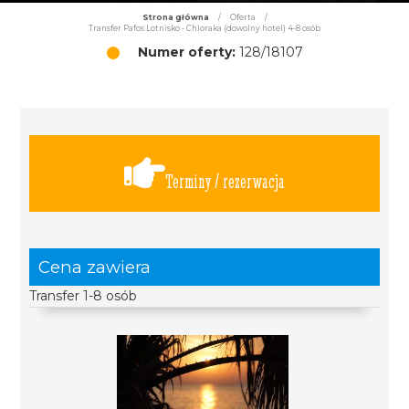
Strona główna
/
Oferta
/
Transfer Pafos Lotnisko - Chloraka (dowolny hotel) 4-8 osób
Numer oferty:
128/18107
Terminy / rezerwacja
Cena zawiera
Transfer 1-8 osób