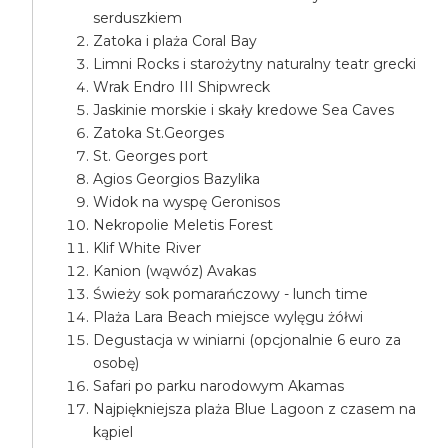
serduszkiem
Zatoka i plaża Coral Bay
Limni Rocks i starożytny naturalny teatr grecki
Wrak Endro III Shipwreck
Jaskinie morskie i skały kredowe Sea Caves
Zatoka St.Georges
St. Georges port
Agios Georgios Bazylika
Widok na wyspę Geronisos
Nekropolie Meletis Forest
Klif White River
Kanion (wąwóz) Avakas
Świeży sok pomarańczowy - lunch time
Plaża Lara Beach miejsce wylęgu żółwi
Degustacja w winiarni (opcjonalnie 6 euro za
osobę)
Safari po parku narodowym Akamas
Najpiękniejsza plaża Blue Lagoon z czasem na
kąpiel