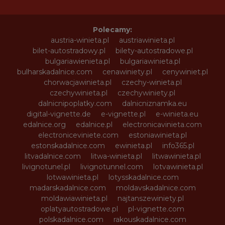
Polecamy:
austria-winieta.pl
austriawinieta.pl
bilet-autostradowy.pl
bilety-autostradowe.pl
bulgariawienieta.pl
bulgariawinieta.pl
bulharskadalnice.com
cenawiniety.pl
cenywiniet.pl
chorwacjawinieta.pl
czechy-winieta.pl
czechywinieta.pl
czechywiniety.pl
dalnicnipoplatky.com
dalnicniznamka.eu
digital-vignette.de
e-vignette.pl
e-winieta.eu
edalnice.org
edalnice.pl
electronicavinieta.com
electroniceviniete.com
estoniawinieta.pl
estonskadalnice.com
ewinieta.pl
info365.pl
litvadalnice.com
litwa-winieta.pl
litwawinieta.pl
livignotunel.pl
livignotunnel.com
lotvawinieta.pl
lotwawinieta.pl
lotysskadalnice.com
madarskadalnice.com
moldavskadalnice.com
moldawiawinieta.pl
najtanszewiniety.pl
oplatyautostradowe.pl
pl-vignette.com
polskadalnice.com
rakouskadalnice.com