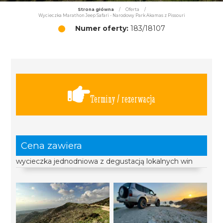
Strona główna
/
Oferta
/
Wycieczka Marathon Jeep Safari - Narodowy Park Akamas z Pissouri
Numer oferty:
183/18107
Terminy / rezerwacja
Cena zawiera
wycieczka jednodniowa z degustacją lokalnych win