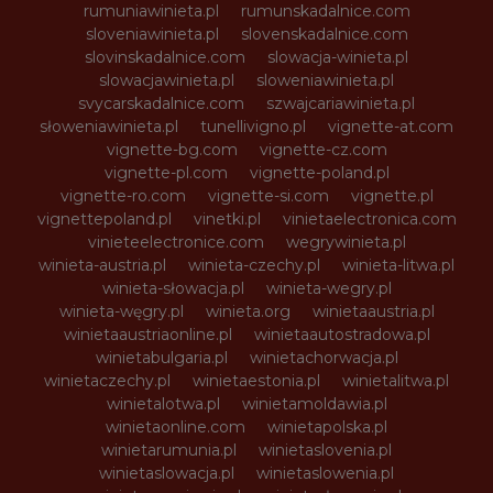
rumuniawinieta.pl
rumunskadalnice.com
sloveniawinieta.pl
slovenskadalnice.com
slovinskadalnice.com
slowacja-winieta.pl
slowacjawinieta.pl
sloweniawinieta.pl
svycarskadalnice.com
szwajcariawinieta.pl
słoweniawinieta.pl
tunellivigno.pl
vignette-at.com
vignette-bg.com
vignette-cz.com
vignette-pl.com
vignette-poland.pl
vignette-ro.com
vignette-si.com
vignette.pl
vignettepoland.pl
vinetki.pl
vinietaelectronica.com
vinieteelectronice.com
wegrywinieta.pl
winieta-austria.pl
winieta-czechy.pl
winieta-litwa.pl
winieta-słowacja.pl
winieta-wegry.pl
winieta-węgry.pl
winieta.org
winietaaustria.pl
winietaaustriaonline.pl
winietaautostradowa.pl
winietabulgaria.pl
winietachorwacja.pl
winietaczechy.pl
winietaestonia.pl
winietalitwa.pl
winietalotwa.pl
winietamoldawia.pl
winietaonline.com
winietapolska.pl
winietarumunia.pl
winietaslovenia.pl
winietaslowacja.pl
winietaslowenia.pl