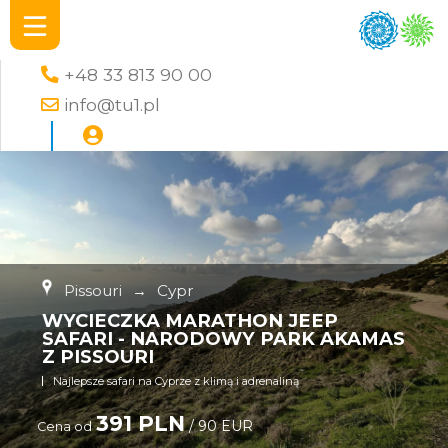
+48 33 813 90 00
info@tu1.pl
Pissouri
→
Cypr
WYCIECZKA MARATHON JEEP
SAFARI - NARODOWY PARK AKAMAS
Z PISSOURI
Najlepsze safari na Cyprze z klimą i adrenaliną
391 PLN
/ 90 EUR
Cena od