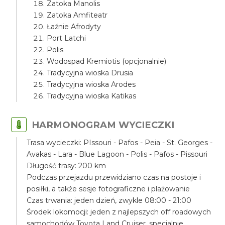
Zatoka Manolis
Zatoka Amfiteatr
Łaźnie Afrodyty
Port Latchi
Polis
Wodospad Kremiotis (opcjonalnie)
Tradycyjna wioska Drusia
Tradycyjna wioska Arodes
Tradycyjna wioska Katikas
HARMONOGRAM WYCIECZKI
Trasa wycieczki: PIssouri - Pafos - Peia - St. Georges -
Avakas - Lara - Blue Lagoon - Polis - Pafos - Pissouri
Długość trasy: 200 km
Podczas przejazdu przewidziano czas na postoje i
posiłki, a także sesje fotograficzne i plażowanie
Czas trwania: jeden dzień, zwykle 08:00 - 21:00
Środek lokomocji: jeden z najlepszych off roadowych
samochodów Toyota Land Cruiser, specjalnie