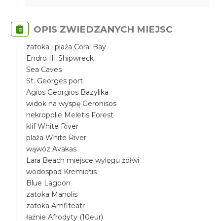
OPIS ZWIEDZANYCH MIEJSC
zatoka i plaża Coral Bay
Endro III Shipwreck
Sea Caves
St. Georges port
Agios Georgios Bazylika
widok na wyspę Geronisos
nekropolie Meletis Forest
klif White River
plaża White River
wąwóz Avakas
Lara Beach miejsce wylęgu żółwi
wodospad Kremiotis
Blue Lagoon
zatoka Manolis
zatoka Amfiteatr
łaźnie Afrodyty (10eur)