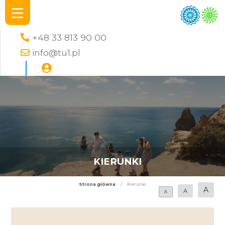
+48 33 813 90 00
info@tu1.pl
KIERUNKI
Strona główna
/
Kierunki
A
A
A