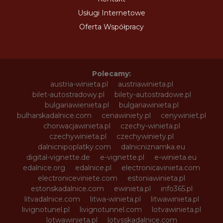
Usługi Internetowe
Oferta Współpracy
Polecamy:
austria-winieta.pl
austriawinieta.pl
bilet-autostradowy.pl
bilety-autostradowe.pl
bulgariawienieta.pl
bulgariawinieta.pl
bulharskadalnice.com
cenawiniety.pl
cenywiniet.pl
chorwacjawinieta.pl
czechy-winieta.pl
czechywinieta.pl
czechywiniety.pl
dalnicnipoplatky.com
dalnicniznamka.eu
digital-vignette.de
e-vignette.pl
e-winieta.eu
edalnice.org
edalnice.pl
electronicavinieta.com
electroniceviniete.com
estoniawinieta.pl
estonskadalnice.com
ewinieta.pl
info365.pl
litvadalnice.com
litwa-winieta.pl
litwawinieta.pl
livignotunel.pl
livignotunnel.com
lotvawinieta.pl
lotwawinieta.pl
lotysskadalnice.com