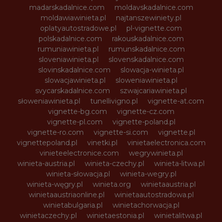
madarskadalnice.com
moldavskadalnice.com
moldawiawinieta.pl
najtanszewiniety.pl
oplatyautostradowe.pl
pl-vignette.com
polskadalnice.com
rakouskadalnice.com
rumuniawinieta.pl
rumunskadalnice.com
sloveniawinieta.pl
slovenskadalnice.com
slovinskadalnice.com
slowacja-winieta.pl
slowacjawinieta.pl
sloweniawinieta.pl
svycarskadalnice.com
szwajcariawinieta.pl
słoweniawinieta.pl
tunellivigno.pl
vignette-at.com
vignette-bg.com
vignette-cz.com
vignette-pl.com
vignette-poland.pl
vignette-ro.com
vignette-si.com
vignette.pl
vignettepoland.pl
vinetki.pl
vinietaelectronica.com
vinieteelectronice.com
wegrywinieta.pl
winieta-austria.pl
winieta-czechy.pl
winieta-litwa.pl
winieta-słowacja.pl
winieta-wegry.pl
winieta-węgry.pl
winieta.org
winietaaustria.pl
winietaaustriaonline.pl
winietaautostradowa.pl
winietabulgaria.pl
winietachorwacja.pl
winietaczechy.pl
winietaestonia.pl
winietalitwa.pl