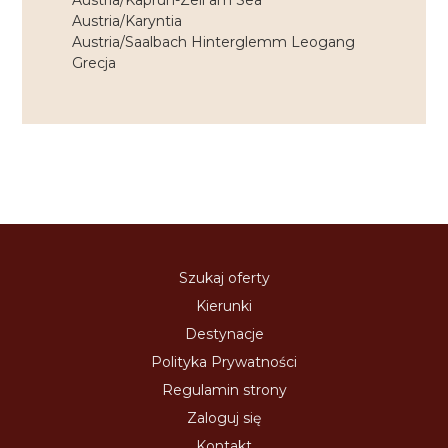
Austria/Kaprun-Zell am Sea
Austria/Karyntia
Austria/Saalbach Hinterglemm Leogang
Grecja
Szukaj oferty
Kierunki
Destynacje
Polityka Prywatności
Regulamin strony
Zaloguj się
Kontakt