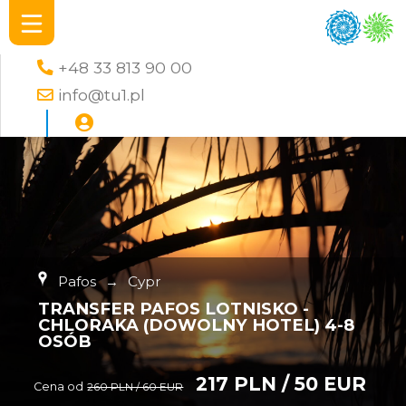
+48 33 813 90 00
info@tu1.pl
Pafos
→
Cypr
TRANSFER PAFOS LOTNISKO -
CHLORAKA (DOWOLNY HOTEL) 4-8
OSÓB
217 PLN / 50 EUR
Cena od
260 PLN / 60 EUR