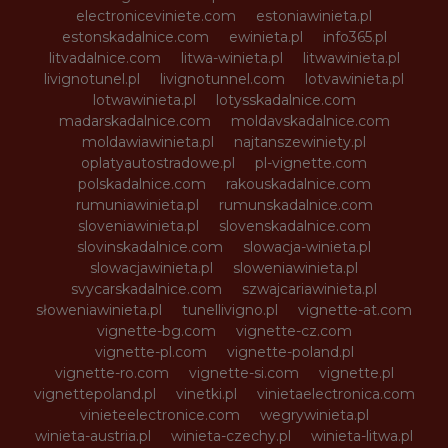
electroniceviniete.com
estoniawinieta.pl
estonskadalnice.com
ewinieta.pl
info365.pl
litvadalnice.com
litwa-winieta.pl
litwawinieta.pl
livignotunel.pl
livignotunnel.com
lotvawinieta.pl
lotwawinieta.pl
lotysskadalnice.com
madarskadalnice.com
moldavskadalnice.com
moldawiawinieta.pl
najtanszewiniety.pl
oplatyautostradowe.pl
pl-vignette.com
polskadalnice.com
rakouskadalnice.com
rumuniawinieta.pl
rumunskadalnice.com
sloveniawinieta.pl
slovenskadalnice.com
slovinskadalnice.com
slowacja-winieta.pl
slowacjawinieta.pl
sloweniawinieta.pl
svycarskadalnice.com
szwajcariawinieta.pl
słoweniawinieta.pl
tunellivigno.pl
vignette-at.com
vignette-bg.com
vignette-cz.com
vignette-pl.com
vignette-poland.pl
vignette-ro.com
vignette-si.com
vignette.pl
vignettepoland.pl
vinetki.pl
vinietaelectronica.com
vinieteelectronice.com
wegrywinieta.pl
winieta-austria.pl
winieta-czechy.pl
winieta-litwa.pl