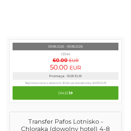
09.08.2026 - 09.08.2026
CENA
60.00
EUR
50.00
EUR
Promocja
:
-10.00
EUR
Najniższa cena z ostatnich 30 dni przed obniżką:
50.00 EUR
DALEJ
Transfer Pafos Lotnisko -
Chloraka (dowolny hotel) 4-8