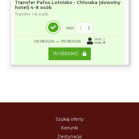
Transfer Pafos Lotnisko - Chloraka (dowolny
hotel) 4-8 osób
Transfer 1-8 osób
Ilość:
min. 1
→
09.08.2026
09.08.2026
max. 8
WYBRANO
Szukaj oferty
Kierunki
Destynacje