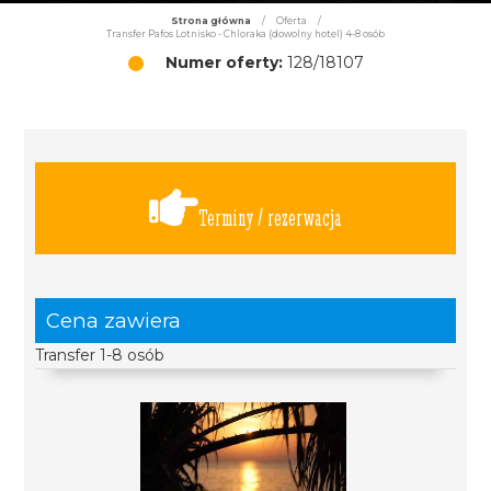
Strona główna
/
Oferta
/
Transfer Pafos Lotnisko - Chloraka (dowolny hotel) 4-8 osób
Numer oferty:
128/18107
Terminy / rezerwacja
Cena zawiera
Transfer 1-8 osób