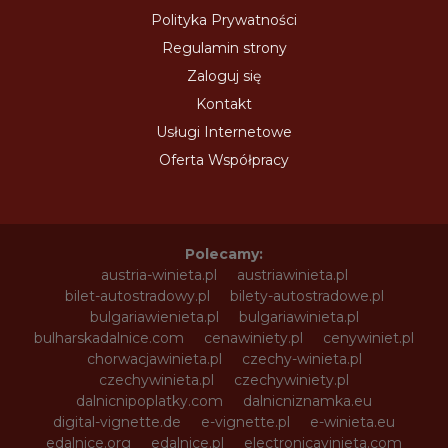
Polityka Prywatności
Regulamin strony
Zaloguj się
Kontakt
Usługi Internetowe
Oferta Współpracy
Polecamy:
austria-winieta.pl
austriawinieta.pl
bilet-autostradowy.pl
bilety-autostradowe.pl
bulgariawienieta.pl
bulgariawinieta.pl
bulharskadalnice.com
cenawiniety.pl
cenywiniet.pl
chorwacjawinieta.pl
czechy-winieta.pl
czechywinieta.pl
czechywiniety.pl
dalnicnipoplatky.com
dalnicniznamka.eu
digital-vignette.de
e-vignette.pl
e-winieta.eu
edalnice.org
edalnice.pl
electronicavinieta.com